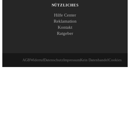
NÜTZLICHES
Hilfe Center
Reklamation
Kontakt
Ratgeber
AGB
Widerruf
Datenschutz
Impressum
Kein Datenhandel
Cookies