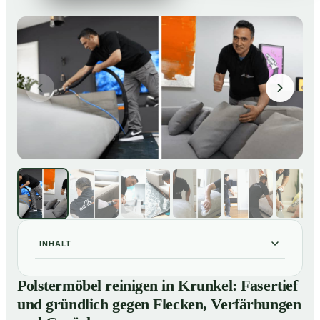
INHALT
Polstermöbel reinigen in Krunkel: Fasertief und
01
Polstermöbel reinigen in Krunkel: Fasertief
gründlich gegen Flecken, Verfärbungen und Gerüche
und gründlich gegen Flecken, Verfärbungen
So reinigen unsere Profis Polstermöbel in Krunkel
02