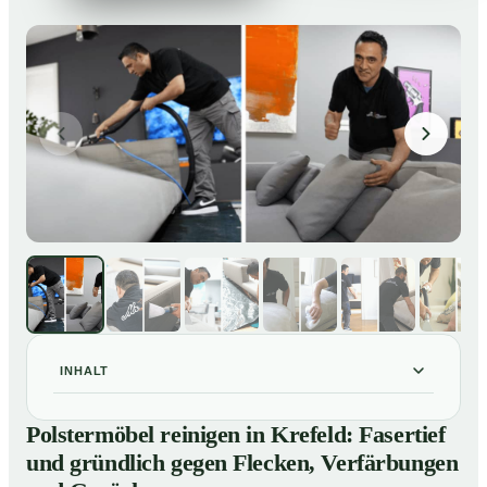
INHALT
Polstermöbel reinigen in Krefeld: Fasertief und
01
Polstermöbel reinigen in Krefeld: Fasertief
gründlich gegen Flecken, Verfärbungen und Gerüche
und gründlich gegen Flecken, Verfärbungen
So reinigen unsere Profis Polstermöbel in Krefeld
02