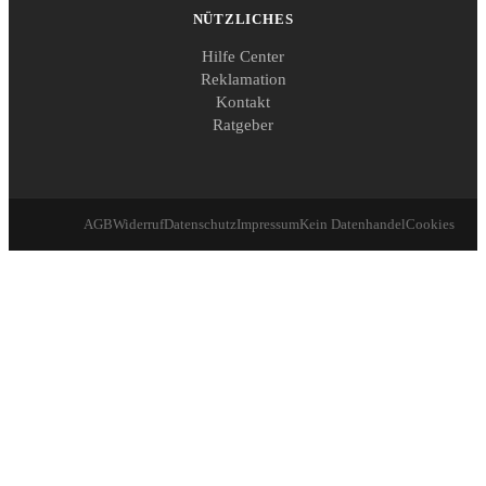
NÜTZLICHES
Hilfe Center
Reklamation
Kontakt
Ratgeber
AGB
Widerruf
Datenschutz
Impressum
Kein Datenhandel
Cookies