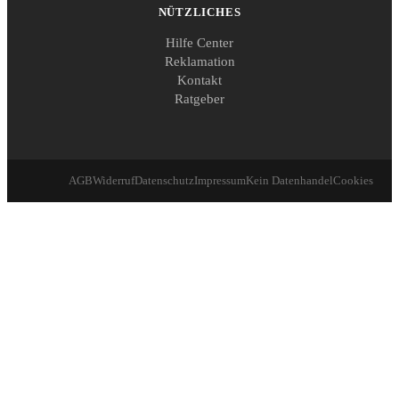
NÜTZLICHES
Hilfe Center
Reklamation
Kontakt
Ratgeber
AGB
Widerruf
Datenschutz
Impressum
Kein Datenhandel
Cookies