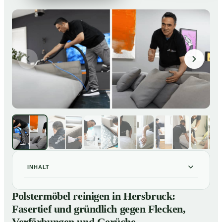
INHALT
Polstermöbel reinigen in Hersbruck: Fasertief und
01
Polstermöbel reinigen in Hersbruck:
gründlich gegen Flecken, Verfärbungen und Gerüche
Fasertief und gründlich gegen Flecken,
So reinigen unsere Profis Polstermöbel in Hersbruck
02