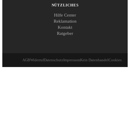
NÜTZLICHES
Hilfe Center
Reklamation
Kontakt
Ratgeber
AGB
Widerruf
Datenschutz
Impressum
Kein Datenhandel
Cookies