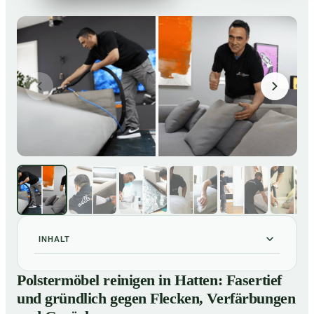
INHALT
Polstermöbel reinigen in Hatten: Fasertief und
01
Polstermöbel reinigen in Hatten: Fasertief
gründlich gegen Flecken, Verfärbungen und Gerüche
und gründlich gegen Flecken, Verfärbungen
So reinigen unsere Profis Polstermöbel in Hatten
02