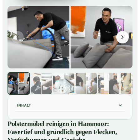
INHALT
Polstermöbel reinigen in Hammoor: Fasertief und
01
Polstermöbel reinigen in Hammoor:
gründlich gegen Flecken, Verfärbungen und Gerüche
Fasertief und gründlich gegen Flecken,
So reinigen unsere Profis Polstermöbel in Hammoor
02