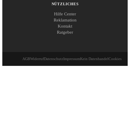
NÜTZLICHES
Hilfe Center
Reklamation
Kontakt
Ratgeber
AGB
Widerruf
Datenschutz
Impressum
Kein Datenhandel
Cookies