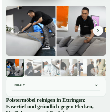
INHALT
Polstermöbel reinigen in Ettringen: Fasertief und
01
Polstermöbel reinigen in Ettringen:
gründlich gegen Flecken, Verfärbungen und Gerüche
Fasertief und gründlich gegen Flecken,
So reinigen unsere Profis Polstermöbel in Ettringen
02