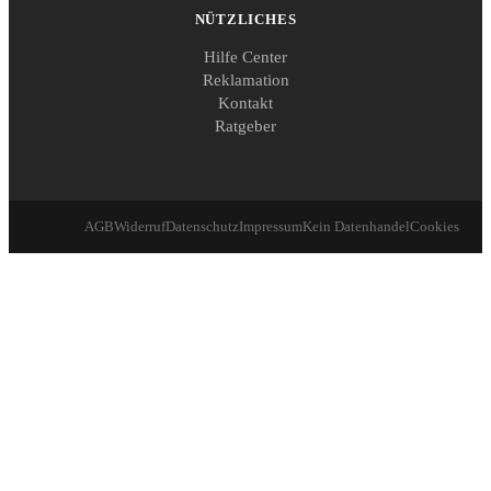
NÜTZLICHES
Hilfe Center
Reklamation
Kontakt
Ratgeber
AGB
Widerruf
Datenschutz
Impressum
Kein Datenhandel
Cookies