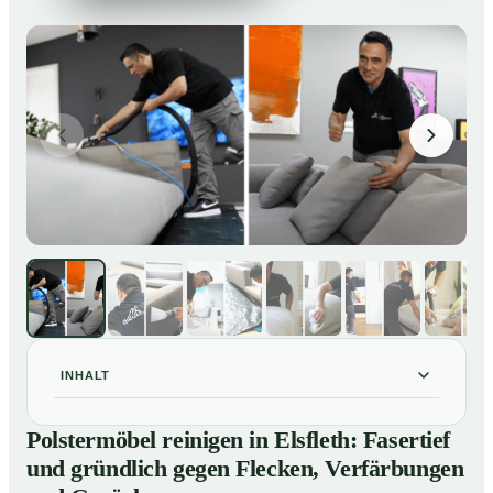
INHALT
Polstermöbel reinigen in Elsfleth: Fasertief und
01
Polstermöbel reinigen in Elsfleth: Fasertief
gründlich gegen Flecken, Verfärbungen und Gerüche
und gründlich gegen Flecken, Verfärbungen
So reinigen unsere Profis Polstermöbel in Elsfleth
02