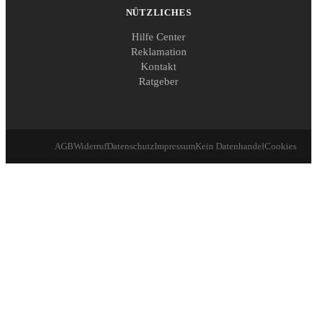
NÜTZLICHES
Hilfe Center
Reklamation
Kontakt
Ratgeber
AGB
Widerruf
Datenschutz
Impressum
Kein Datenhandel
Cookies