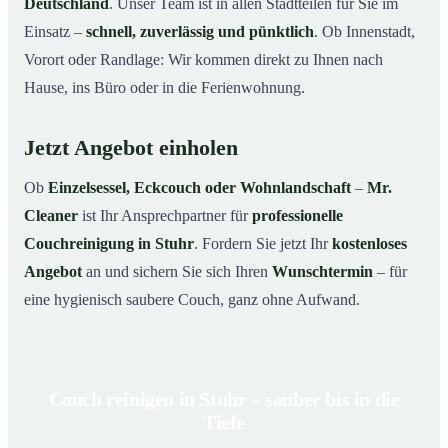
Deutschland
. Unser Team ist in allen Stadtteilen für Sie im
Einsatz –
schnell, zuverlässig und pünktlich
. Ob Innenstadt,
Vorort oder Randlage: Wir kommen direkt zu Ihnen nach
Hause, ins Büro oder in die Ferienwohnung.
Jetzt Angebot einholen
Ob
Einzelsessel, Eckcouch oder Wohnlandschaft
–
Mr.
Cleaner
ist Ihr Ansprechpartner für
professionelle
Couchreinigung in Stuhr
. Fordern Sie jetzt Ihr
kostenloses
Angebot
an und sichern Sie sich Ihren
Wunschtermin
– für
eine hygienisch saubere Couch, ganz ohne Aufwand.
Couch reinigen in Stuhr – sauber bis in die
Tiefe