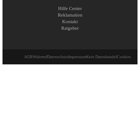
Hilfe Center
Reklamation
Kontakt
Ratgeber
AGB
Widerruf
Datenschutz
Impressum
Kein Datenhandel
Cookies