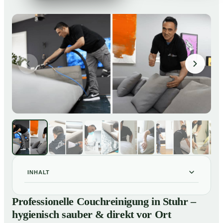
INHALT
Professionelle Couchreinigung in Stuhr – hygienisch
01
Professionelle Couchreinigung in Stuhr –
sauber & direkt vor Ort
hygienisch sauber & direkt vor Ort
Unsere Leistungen für Couchreinigung in Stuhr
02