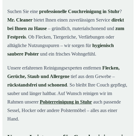
Warum Mr. Cleaner in Stuhr?
03
Suchen Sie eine
professionelle Couchreinigung in Stuhr
?
Mr. Cleaner
bietet Ihnen einen zuverlässigen Service
direkt
So läuft Ihre Couchreinigung in Stuhr ab
04
bei Ihnen zu Hause
– gründlich, materialschonend und
zum
Couchreinigung in Stuhr & Umgebung
05
Festpreis
. Ob Flecken, Tiergerüche, Verfärbungen oder
Jetzt Angebot einholen
06
alltägliche Nutzungsspuren – wir sorgen für
hygienisch
So wird Ihre Couch in Stuhr gründlich gereinigt
07
saubere Polster
und ein frisches Wohngefühl.
Unsere erfahrenen Reinigungsexperten entfernen
Flecken,
Gerüche, Staub und Allergene
tief aus dem Gewebe –
rückstandsfrei und schonend
. So bleibt Ihre Couch gepflegt,
sauber und länger haltbar. Auf Wunsch reinigen wir im
Rahmen unserer
Polsterreinigung in Stuhr
auch passende
Sessel, Hocker oder andere Polstermöbel – alles aus einer
Hand.