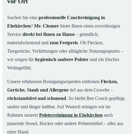
vor Ort
Warum Mr. Cleaner in Ehekirchen?
03
Suchen Sie eine
professionelle Couchreinigung in
So läuft Ihre Couchreinigung in Ehekirchen ab
04
Ehekirchen
?
Mr. Cleaner
bietet Ihnen einen zuverlässigen
Couchreinigung in Ehekirchen & Umgebung
05
Service
direkt bei Ihnen zu Hause
– gründlich,
Jetzt Angebot einholen
06
materialschonend und
zum Festpreis
. Ob Flecken,
So wird Ihre Couch in Ehekirchen gründlich gereinigt
07
Tiergerüche, Verfärbungen oder alltägliche Nutzungsspuren –
wir sorgen für
hygienisch saubere Polster
und ein frisches
Wohngefühl.
Unsere erfahrenen Reinigungsexperten entfernen
Flecken,
Gerüche, Staub und Allergene
tief aus dem Gewebe –
rückstandsfrei und schonend
. So bleibt Ihre Couch gepflegt,
sauber und länger haltbar. Auf Wunsch reinigen wir im
Rahmen unserer
Polsterreinigung in Ehekirchen
auch
passende Sessel, Hocker oder andere Polstermöbel – alles aus
einer Hand.