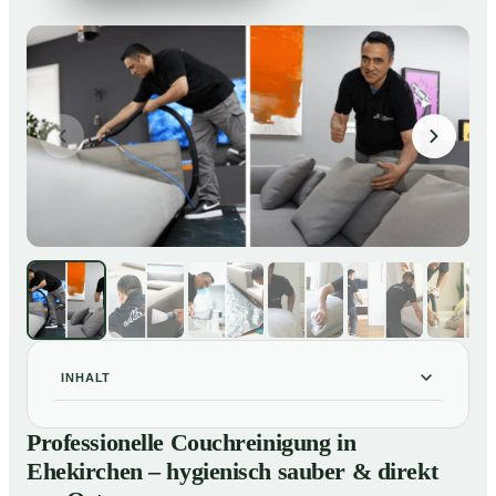
INHALT
Professionelle Couchreinigung in Ehekirchen –
01
Professionelle Couchreinigung in
hygienisch sauber & direkt vor Ort
Ehekirchen – hygienisch sauber & direkt
Unsere Leistungen für Couchreinigung in Ehekirchen
02