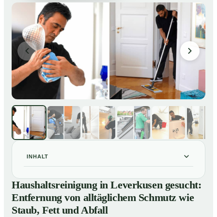
INHALT
Haushaltsreinigung in Leverkusen gesucht: Entfernung
01
Haushaltsreinigung in Leverkusen gesucht:
von alltäglichem Schmutz wie Staub, Fett und Abfall
Entfernung von alltäglichem Schmutz wie
So läuft eine professionelle Haushaltsreinigung in
02
Staub, Fett und Abfall
Leverkusen ab