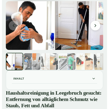
INHALT
Haushaltsreinigung in Leegebruch gesucht: Entfernung
01
Haushaltsreinigung in Leegebruch gesucht:
von alltäglichem Schmutz wie Staub, Fett und Abfall
Entfernung von alltäglichem Schmutz wie
So läuft eine professionelle Haushaltsreinigung in
02
Staub, Fett und Abfall
Leegebruch ab