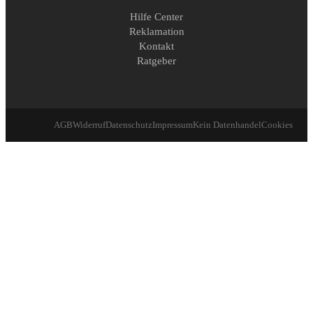
Hilfe Center
Reklamation
Kontakt
Ratgeber
AGB
Widerruf
Datenschutz
Impressum
Kein Datenhandel
Cookies