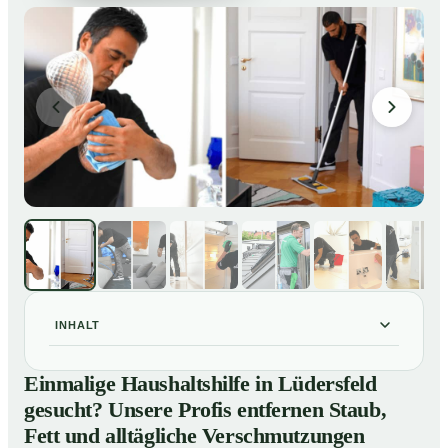
INHALT
Einmalige Haushaltshilfe in Lüdersfeld gesucht?
01
Einmalige Haushaltshilfe in Lüdersfeld
Unsere Profis entfernen Staub, Fett und alltägliche
gesucht? Unsere Profis entfernen Staub,
Verschmutzungen
Fett und alltägliche Verschmutzungen
So unterstützt Sie eine Haushaltshilfe in Lüdersfeld im
02