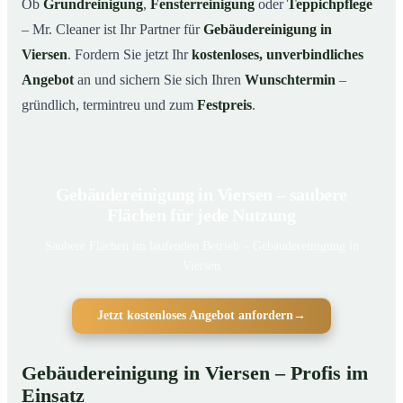
Ob
Grundreinigung
,
Fensterreinigung
oder
Teppichpflege
– Mr. Cleaner ist Ihr Partner für
Gebäudereinigung in
Viersen
. Fordern Sie jetzt Ihr
kostenloses, unverbindliches
Angebot
an und sichern Sie sich Ihren
Wunschtermin
–
gründlich, termintreu und zum
Festpreis
.
Gebäudereinigung in Viersen – saubere
Flächen für jede Nutzung
Saubere Flächen im laufenden Betrieb – Gebäudereinigung in
Viersen
Jetzt kostenloses Angebot anfordern
→
Gebäudereinigung in Viersen – Profis im
Einsatz