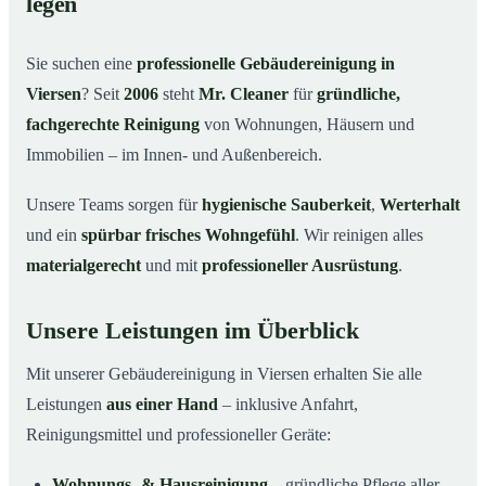
legen
Warum Mr. Cleaner in Viersen?
03
Sie suchen eine
professionelle Gebäudereinigung in
So läuft die Gebäudereinigung ab
04
Viersen
? Seit
2006
steht
Mr. Cleaner
für
gründliche,
Typische Anlässe für eine Gebäudereinigung
05
fachgerechte Reinigung
von Wohnungen, Häusern und
Gebäudereinigung in Viersen & Umgebung
06
Immobilien – im Innen- und Außenbereich.
Jetzt Angebot einholen
07
Unsere Teams sorgen für
hygienische Sauberkeit
,
Werterhalt
Gebäudereinigung in Viersen – Profis im Einsatz
08
und ein
spürbar frisches Wohngefühl
. Wir reinigen alles
materialgerecht
und mit
professioneller Ausrüstung
.
Unsere Leistungen im Überblick
Mit unserer Gebäudereinigung in Viersen erhalten Sie alle
Leistungen
aus einer Hand
– inklusive Anfahrt,
Reinigungsmittel und professioneller Geräte:
Wohnungs- & Hausreinigung
– gründliche Pflege aller