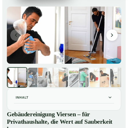
INHALT
Gebäudereinigung Viersen – für Privathaushalte, die
01
Gebäudereinigung Viersen – für
Wert auf Sauberkeit legen
Privathaushalte, die Wert auf Sauberkeit
Unsere Leistungen im Überblick
02