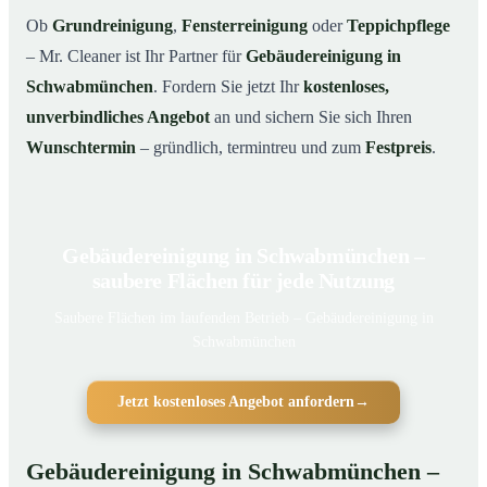
Ob
Grundreinigung
,
Fensterreinigung
oder
Teppichpflege
– Mr. Cleaner ist Ihr Partner für
Gebäudereinigung in
Schwabmünchen
. Fordern Sie jetzt Ihr
kostenloses,
unverbindliches Angebot
an und sichern Sie sich Ihren
Wunschtermin
– gründlich, termintreu und zum
Festpreis
.
Gebäudereinigung in Schwabmünchen –
saubere Flächen für jede Nutzung
Saubere Flächen im laufenden Betrieb – Gebäudereinigung in
Schwabmünchen
Jetzt kostenloses Angebot anfordern
→
Gebäudereinigung in Schwabmünchen –