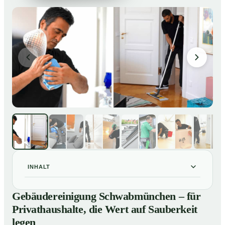
INHALT
Gebäudereinigung Schwabmünchen – für
01
Gebäudereinigung Schwabmünchen – für
Privathaushalte, die Wert auf Sauberkeit legen
Privathaushalte, die Wert auf Sauberkeit
Unsere Leistungen im Überblick
02
legen