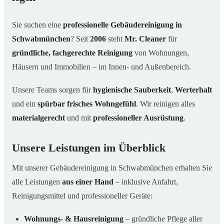
Warum Mr. Cleaner in Schwabmünchen?
03
Sie suchen eine
professionelle Gebäudereinigung in
So läuft die Gebäudereinigung ab
04
Schwabmünchen
? Seit
2006
steht
Mr. Cleaner
für
Typische Anlässe für eine Gebäudereinigung
05
gründliche, fachgerechte Reinigung
von Wohnungen,
Gebäudereinigung in Schwabmünchen & Umgebung
06
Häusern und Immobilien – im Innen- und Außenbereich.
Jetzt Angebot einholen
07
Unsere Teams sorgen für
hygienische Sauberkeit
,
Werterhalt
Gebäudereinigung in Schwabmünchen – Profis im
08
und ein
spürbar frisches Wohngefühl
. Wir reinigen alles
Einsatz
materialgerecht
und mit
professioneller Ausrüstung
.
Unsere Leistungen im Überblick
Mit unserer Gebäudereinigung in Schwabmünchen erhalten Sie
alle Leistungen
aus einer Hand
– inklusive Anfahrt,
Reinigungsmittel und professioneller Geräte:
Wohnungs- & Hausreinigung
– gründliche Pflege aller