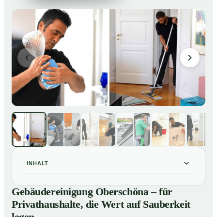
INHALT
Gebäudereinigung Oberschöna – für Privathaushalte,
01
Gebäudereinigung Oberschöna – für
die Wert auf Sauberkeit legen
Privathaushalte, die Wert auf Sauberkeit
Unsere Leistungen im Überblick
02