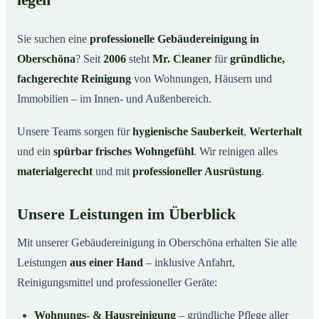
legen
Warum Mr. Cleaner in Oberschöna?
03
Sie suchen eine
professionelle Gebäudereinigung in
So läuft die Gebäudereinigung ab
04
Oberschöna
? Seit
2006
steht
Mr. Cleaner
für
gründliche,
Typische Anlässe für eine Gebäudereinigung
05
fachgerechte Reinigung
von Wohnungen, Häusern und
Gebäudereinigung in Oberschöna & Umgebung
06
Immobilien – im Innen- und Außenbereich.
Jetzt Angebot einholen
07
Unsere Teams sorgen für
hygienische Sauberkeit
,
Werterhalt
Gebäudereinigung in Oberschöna – Profis im Einsatz
08
und ein
spürbar frisches Wohngefühl
. Wir reinigen alles
materialgerecht
und mit
professioneller Ausrüstung
.
Unsere Leistungen im Überblick
Mit unserer Gebäudereinigung in Oberschöna erhalten Sie alle
Leistungen
aus einer Hand
– inklusive Anfahrt,
Reinigungsmittel und professioneller Geräte:
Wohnungs- & Hausreinigung
– gründliche Pflege aller