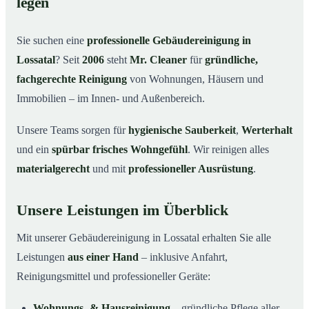
legen
Warum Mr. Cleaner in Lossatal?
03
Sie suchen eine
professionelle Gebäudereinigung in
So läuft die Gebäudereinigung ab
04
Lossatal
? Seit
2006
steht
Mr. Cleaner
für
gründliche,
Typische Anlässe für eine Gebäudereinigung
05
fachgerechte Reinigung
von Wohnungen, Häusern und
Gebäudereinigung in Lossatal & Umgebung
06
Immobilien – im Innen- und Außenbereich.
Jetzt Angebot einholen
07
Unsere Teams sorgen für
hygienische Sauberkeit
,
Werterhalt
Gebäudereinigung in Lossatal – Profis im Einsatz
08
und ein
spürbar frisches Wohngefühl
. Wir reinigen alles
materialgerecht
und mit
professioneller Ausrüstung
.
Unsere Leistungen im Überblick
Mit unserer Gebäudereinigung in Lossatal erhalten Sie alle
Leistungen
aus einer Hand
– inklusive Anfahrt,
Reinigungsmittel und professioneller Geräte:
Wohnungs- & Hausreinigung
– gründliche Pflege aller