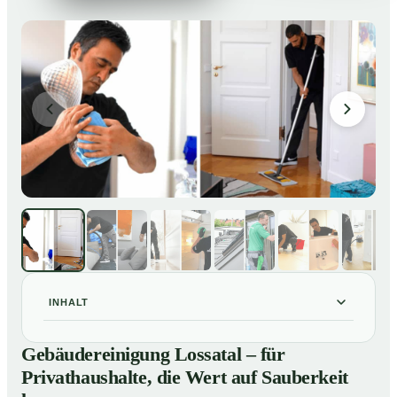
INHALT
Gebäudereinigung Lossatal – für Privathaushalte, die
01
Gebäudereinigung Lossatal – für
Wert auf Sauberkeit legen
Privathaushalte, die Wert auf Sauberkeit
Unsere Leistungen im Überblick
02