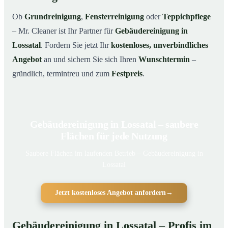
Ob
Grundreinigung
,
Fensterreinigung
oder
Teppichpflege
– Mr. Cleaner ist Ihr Partner für
Gebäudereinigung in
Lossatal
. Fordern Sie jetzt Ihr
kostenloses, unverbindliches
Angebot
an und sichern Sie sich Ihren
Wunschtermin
–
gründlich, termintreu und zum
Festpreis
.
Gebäudereinigung in Lossatal – saubere
Flächen für jede Nutzung
Saubere Flächen im laufenden Betrieb – Gebäudereinigung in
Lossatal
Jetzt kostenloses Angebot anfordern
→
Gebäudereinigung in Lossatal – Profis im