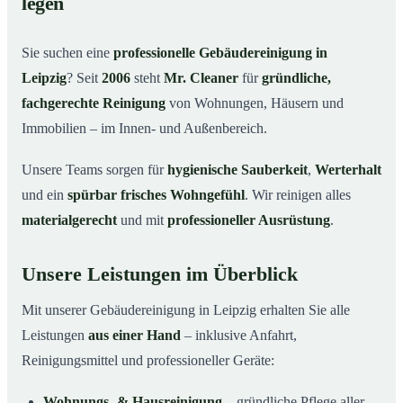
legen
Warum Mr. Cleaner in Leipzig?
03
Sie suchen eine
professionelle Gebäudereinigung in
So läuft die Gebäudereinigung ab
04
Leipzig
? Seit
2006
steht
Mr. Cleaner
für
gründliche,
Typische Anlässe für eine Gebäudereinigung
05
fachgerechte Reinigung
von Wohnungen, Häusern und
Gebäudereinigung in Leipzig & Umgebung
06
Immobilien – im Innen- und Außenbereich.
Jetzt Angebot einholen
07
Unsere Teams sorgen für
hygienische Sauberkeit
,
Werterhalt
Gebäudereinigung in Leipzig – Profis im Einsatz
08
und ein
spürbar frisches Wohngefühl
. Wir reinigen alles
materialgerecht
und mit
professioneller Ausrüstung
.
Unsere Leistungen im Überblick
Mit unserer Gebäudereinigung in Leipzig erhalten Sie alle
Leistungen
aus einer Hand
– inklusive Anfahrt,
Reinigungsmittel und professioneller Geräte:
Wohnungs- & Hausreinigung
– gründliche Pflege aller