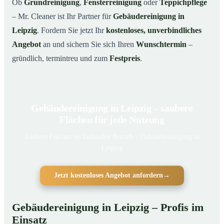
Ob
Grundreinigung
,
Fensterreinigung
oder
Teppichpflege
– Mr. Cleaner ist Ihr Partner für
Gebäudereinigung in
Leipzig
. Fordern Sie jetzt Ihr
kostenloses, unverbindliches
Angebot
an und sichern Sie sich Ihren
Wunschtermin
–
gründlich, termintreu und zum
Festpreis
.
Gebäudereinigung in Leipzig – saubere
Flächen für jede Nutzung
Saubere Flächen im laufenden Betrieb – Gebäudereinigung in
Leipzig
Jetzt kostenloses Angebot anfordern
→
Gebäudereinigung in Leipzig – Profis im
Einsatz