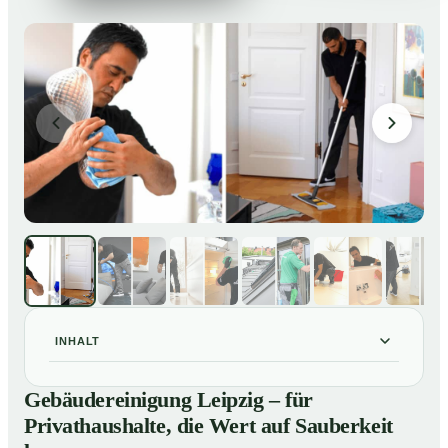
INHALT
Gebäudereinigung Leipzig – für Privathaushalte, die
01
Gebäudereinigung Leipzig – für
Wert auf Sauberkeit legen
Privathaushalte, die Wert auf Sauberkeit
Unsere Leistungen im Überblick
02