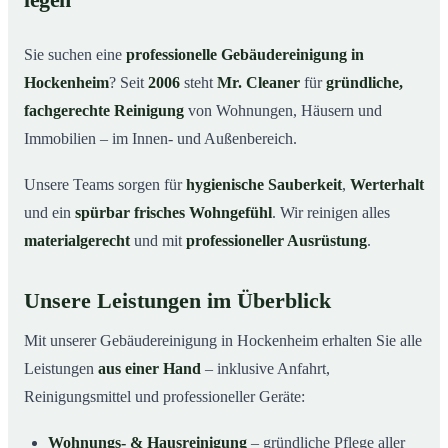
legen
Warum Mr. Cleaner in Hockenheim?
03
Sie suchen eine
professionelle Gebäudereinigung in
So läuft die Gebäudereinigung ab
04
Hockenheim
? Seit
2006
steht
Mr. Cleaner
für
gründliche,
Typische Anlässe für eine Gebäudereinigung
05
fachgerechte Reinigung
von Wohnungen, Häusern und
Gebäudereinigung in Hockenheim & Umgebung
06
Immobilien – im Innen- und Außenbereich.
Jetzt Angebot einholen
07
Unsere Teams sorgen für
hygienische Sauberkeit
,
Werterhalt
Gebäudereinigung in Hockenheim – Profis im Einsatz
08
und ein
spürbar frisches Wohngefühl
. Wir reinigen alles
materialgerecht
und mit
professioneller Ausrüstung
.
Unsere Leistungen im Überblick
Mit unserer Gebäudereinigung in Hockenheim erhalten Sie alle
Leistungen
aus einer Hand
– inklusive Anfahrt,
Reinigungsmittel und professioneller Geräte:
Wohnungs- & Hausreinigung
– gründliche Pflege aller