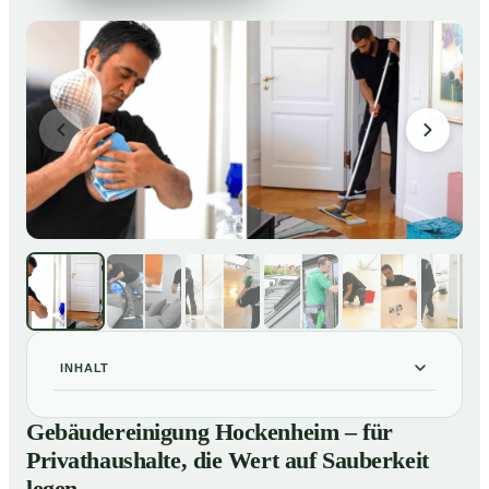
INHALT
Gebäudereinigung Hockenheim – für Privathaushalte,
01
Gebäudereinigung Hockenheim – für
die Wert auf Sauberkeit legen
Privathaushalte, die Wert auf Sauberkeit
Unsere Leistungen im Überblick
02