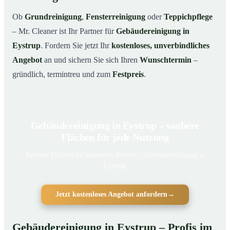
Ob
Grundreinigung
,
Fensterreinigung
oder
Teppichpflege
– Mr. Cleaner ist Ihr Partner für
Gebäudereinigung in
Eystrup
. Fordern Sie jetzt Ihr
kostenloses, unverbindliches
Angebot
an und sichern Sie sich Ihren
Wunschtermin
–
gründlich, termintreu und zum
Festpreis
.
Gebäudereinigung in Eystrup – saubere
Flächen für jede Nutzung
Saubere Flächen im laufenden Betrieb – Gebäudereinigung in
Eystrup
Jetzt kostenloses Angebot anfordern
→
Gebäudereinigung in Eystrup – Profis im