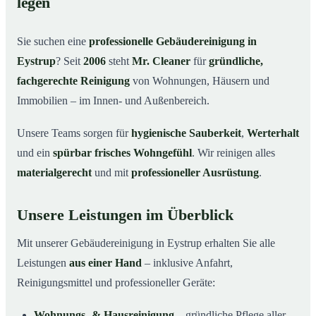
legen
Warum Mr. Cleaner in Eystrup?
03
Sie suchen eine
professionelle Gebäudereinigung in
So läuft die Gebäudereinigung ab
04
Eystrup
? Seit
2006
steht
Mr. Cleaner
für
gründliche,
Typische Anlässe für eine Gebäudereinigung
05
fachgerechte Reinigung
von Wohnungen, Häusern und
Gebäudereinigung in Eystrup & Umgebung
06
Immobilien – im Innen- und Außenbereich.
Jetzt Angebot einholen
07
Unsere Teams sorgen für
hygienische Sauberkeit
,
Werterhalt
Gebäudereinigung in Eystrup – Profis im Einsatz
08
und ein
spürbar frisches Wohngefühl
. Wir reinigen alles
materialgerecht
und mit
professioneller Ausrüstung
.
Unsere Leistungen im Überblick
Mit unserer Gebäudereinigung in Eystrup erhalten Sie alle
Leistungen
aus einer Hand
– inklusive Anfahrt,
Reinigungsmittel und professioneller Geräte:
Wohnungs- & Hausreinigung
– gründliche Pflege aller