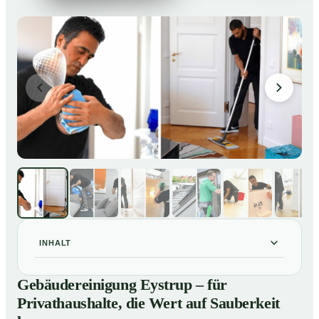
INHALT
Gebäudereinigung Eystrup – für Privathaushalte, die
01
Gebäudereinigung Eystrup – für
Wert auf Sauberkeit legen
Privathaushalte, die Wert auf Sauberkeit
Unsere Leistungen im Überblick
02