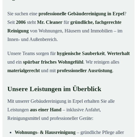
Warum Mr. Cleaner in Erpel?
03
Sie suchen eine
professionelle Gebäudereinigung in Erpel
?
So läuft die Gebäudereinigung ab
04
Seit
2006
steht
Mr. Cleaner
für
gründliche, fachgerechte
Typische Anlässe für eine Gebäudereinigung
05
Reinigung
von Wohnungen, Häusern und Immobilien – im
Gebäudereinigung in Erpel & Umgebung
06
Innen- und Außenbereich.
Jetzt Angebot einholen
07
Unsere Teams sorgen für
hygienische Sauberkeit
,
Werterhalt
Gebäudereinigung in Erpel – Profis im Einsatz
08
und ein
spürbar frisches Wohngefühl
. Wir reinigen alles
materialgerecht
und mit
professioneller Ausrüstung
.
Unsere Leistungen im Überblick
Mit unserer Gebäudereinigung in Erpel erhalten Sie alle
Leistungen
aus einer Hand
– inklusive Anfahrt,
Reinigungsmittel und professioneller Geräte:
Wohnungs- & Hausreinigung
– gründliche Pflege aller