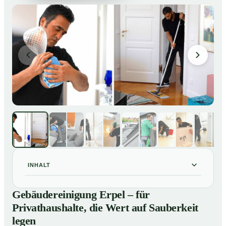
INHALT
Gebäudereinigung Erpel – für Privathaushalte, die Wert
01
Gebäudereinigung Erpel – für
auf Sauberkeit legen
Privathaushalte, die Wert auf Sauberkeit
Unsere Leistungen im Überblick
02
legen