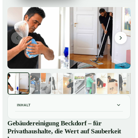
INHALT
Gebäudereinigung Beckdorf – für Privathaushalte, die
01
Gebäudereinigung Beckdorf – für
Wert auf Sauberkeit legen
Privathaushalte, die Wert auf Sauberkeit
Unsere Leistungen im Überblick
02