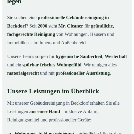
legen
Warum Mr. Cleaner in Beckdorf?
03
Sie suchen eine
professionelle Gebäudereinigung in
So läuft die Gebäudereinigung ab
04
Beckdorf
? Seit
2006
steht
Mr. Cleaner
für
gründliche,
Typische Anlässe für eine Gebäudereinigung
05
fachgerechte Reinigung
von Wohnungen, Häusern und
Gebäudereinigung in Beckdorf & Umgebung
06
Immobilien – im Innen- und Außenbereich.
Jetzt Angebot einholen
07
Unsere Teams sorgen für
hygienische Sauberkeit
,
Werterhalt
Gebäudereinigung in Beckdorf – Profis im Einsatz
08
und ein
spürbar frisches Wohngefühl
. Wir reinigen alles
materialgerecht
und mit
professioneller Ausrüstung
.
Unsere Leistungen im Überblick
Mit unserer Gebäudereinigung in Beckdorf erhalten Sie alle
Leistungen
aus einer Hand
– inklusive Anfahrt,
Reinigungsmittel und professioneller Geräte:
Wohnungs- & Hausreinigung
– gründliche Pflege aller