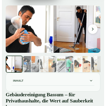
INHALT
Gebäudereinigung Bassum – für Privathaushalte, die
01
Gebäudereinigung Bassum – für
Wert auf Sauberkeit legen
Privathaushalte, die Wert auf Sauberkeit
Unsere Leistungen im Überblick
02