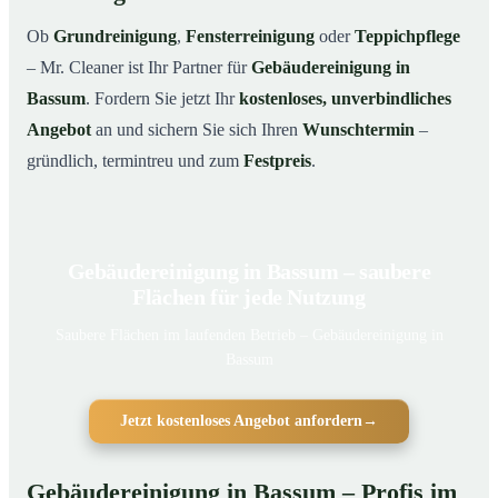
Ob
Grundreinigung
,
Fensterreinigung
oder
Teppichpflege
– Mr. Cleaner ist Ihr Partner für
Gebäudereinigung in
Bassum
. Fordern Sie jetzt Ihr
kostenloses, unverbindliches
Angebot
an und sichern Sie sich Ihren
Wunschtermin
–
gründlich, termintreu und zum
Festpreis
.
Gebäudereinigung in Bassum – saubere
Flächen für jede Nutzung
Saubere Flächen im laufenden Betrieb – Gebäudereinigung in
Bassum
Jetzt kostenloses Angebot anfordern
→
Gebäudereinigung in Bassum – Profis im