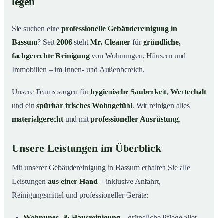
legen
Warum Mr. Cleaner in Bassum?
03
Sie suchen eine
professionelle Gebäudereinigung in
So läuft die Gebäudereinigung ab
04
Bassum
? Seit
2006
steht
Mr. Cleaner
für
gründliche,
Typische Anlässe für eine Gebäudereinigung
05
fachgerechte Reinigung
von Wohnungen, Häusern und
Gebäudereinigung in Bassum & Umgebung
06
Immobilien – im Innen- und Außenbereich.
Jetzt Angebot einholen
07
Unsere Teams sorgen für
hygienische Sauberkeit
,
Werterhalt
Gebäudereinigung in Bassum – Profis im Einsatz
08
und ein
spürbar frisches Wohngefühl
. Wir reinigen alles
materialgerecht
und mit
professioneller Ausrüstung
.
Unsere Leistungen im Überblick
Mit unserer Gebäudereinigung in Bassum erhalten Sie alle
Leistungen
aus einer Hand
– inklusive Anfahrt,
Reinigungsmittel und professioneller Geräte:
Wohnungs- & Hausreinigung
– gründliche Pflege aller