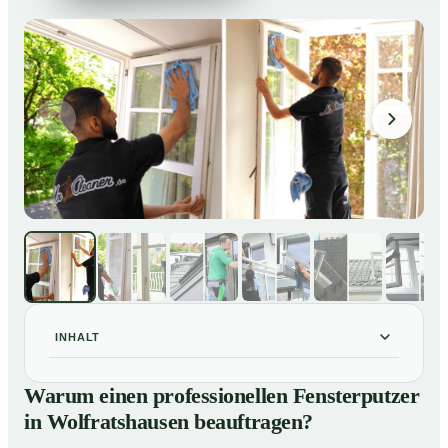
INHALT
Warum einen professionellen Fensterputzer in
01
Warum einen professionellen Fensterputzer
Wolfratshausen beauftragen?
in Wolfratshausen beauftragen?
Darum lohnt sich ein Fensterputzer in Wolfratshausen
02