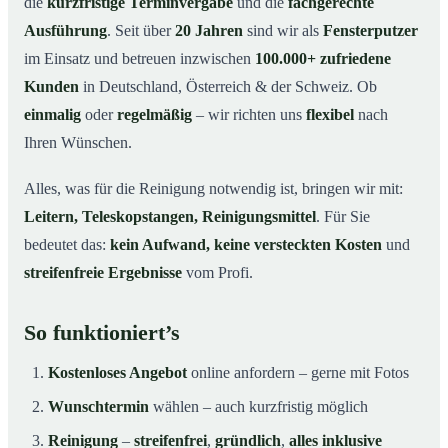
die
kurzfristige Terminvergabe
und die
fachgerechte
Ausführung
. Seit über
20 Jahren
sind wir als
Fensterputzer
im Einsatz und betreuen inzwischen
100.000+ zufriedene
Kunden
in Deutschland, Österreich & der Schweiz. Ob
einmalig
oder
regelmäßig
– wir richten uns
flexibel
nach
Ihren Wünschen.
Alles, was für die Reinigung notwendig ist, bringen wir mit:
Leitern, Teleskopstangen, Reinigungsmittel
. Für Sie
bedeutet das:
kein Aufwand, keine versteckten Kosten
und
streifenfreie Ergebnisse
vom Profi.
So funktioniert’s
Kostenloses Angebot
online anfordern – gerne mit Fotos
Wunschtermin
wählen – auch kurzfristig möglich
Reinigung
–
streifenfrei
,
gründlich
,
alles inklusive