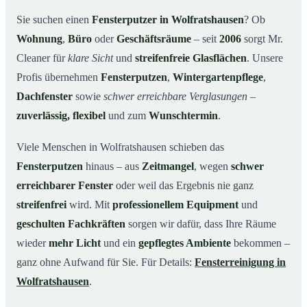
Unsere Leistungen im Überblick
03
Sie suchen einen
Fensterputzer in Wolfratshausen
? Ob
Wohnung
,
Büro
oder
Geschäftsräume
– seit
2006
sorgt Mr.
Warum Mr. Cleaner in Wolfratshausen?
04
Cleaner für
klare Sicht
und
streifenfreie Glasflächen
. Unsere
So funktioniert’s
05
Profis übernehmen
Fensterputzen
,
Wintergartenpflege
,
Fensterputzer in Wolfratshausen & Umgebung
06
Dachfenster
sowie
schwer erreichbare Verglasungen
–
Jetzt kostenloses Angebot einholen
07
zuverlässig, flexibel
und zum
Wunschtermin
.
Qualität, die man sieht – ein Fensterputzer in
08
Wolfratshausen im Einsatz
Viele Menschen in Wolfratshausen schieben das
Fensterputzen
hinaus – aus
Zeitmangel
, wegen
schwer
erreichbarer Fenster
oder weil das Ergebnis nie ganz
streifenfrei
wird. Mit
professionellem Equipment
und
geschulten Fachkräften
sorgen wir dafür, dass Ihre Räume
wieder
mehr Licht
und ein
gepflegtes Ambiente
bekommen –
ganz ohne Aufwand für Sie. Für Details:
Fensterreinigung in
Wolfratshausen
.