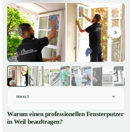
INHALT
Warum einen professionellen Fensterputzer in Weil
01
Warum einen professionellen Fensterputzer
beauftragen?
in Weil beauftragen?
Darum lohnt sich ein Fensterputzer in Weil
02