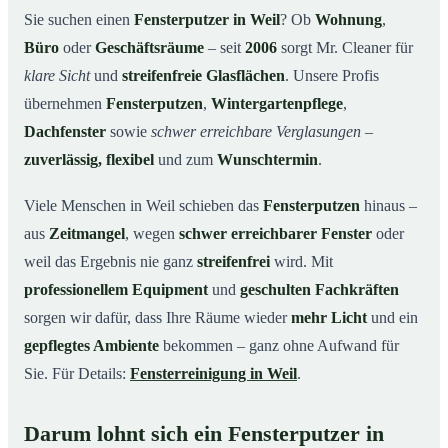
Unsere Leistungen im Überblick
03
Sie suchen einen
Fensterputzer in Weil
? Ob
Wohnung
,
Büro
oder
Geschäftsräume
– seit
2006
sorgt Mr. Cleaner für
Warum Mr. Cleaner in Weil?
04
klare Sicht
und
streifenfreie Glasflächen
. Unsere Profis
So funktioniert’s
05
übernehmen
Fensterputzen
,
Wintergartenpflege
,
Fensterputzer in Weil & Umgebung
06
Dachfenster
sowie
schwer erreichbare Verglasungen
–
Jetzt kostenloses Angebot einholen
07
zuverlässig, flexibel
und zum
Wunschtermin
.
Qualität, die man sieht – ein Fensterputzer in Weil im
08
Einsatz
Viele Menschen in Weil schieben das
Fensterputzen
hinaus –
aus
Zeitmangel
, wegen
schwer erreichbarer Fenster
oder
weil das Ergebnis nie ganz
streifenfrei
wird. Mit
professionellem Equipment
und
geschulten Fachkräften
sorgen wir dafür, dass Ihre Räume wieder
mehr Licht
und ein
gepflegtes Ambiente
bekommen – ganz ohne Aufwand für
Sie. Für Details:
Fensterreinigung in Weil
.
Darum lohnt sich ein Fensterputzer in