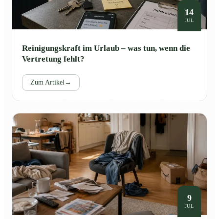
14
JUL
Reinigungskraft im Urlaub – was tun, wenn die
Vertretung fehlt?
Zum Artikel
→
9
JUL