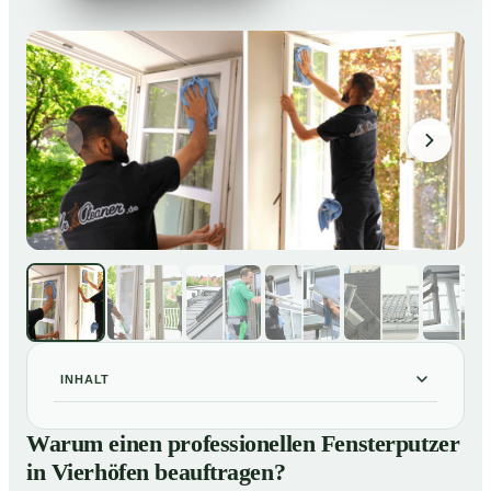
INHALT
Warum einen professionellen Fensterputzer in
01
Warum einen professionellen Fensterputzer
Vierhöfen beauftragen?
in Vierhöfen beauftragen?
Darum lohnt sich ein Fensterputzer in Vierhöfen
02