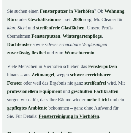
Unsere Leistungen im Überblick
03
Sie suchen einen
Fensterputzer in Vierhöfen
? Ob
Wohnung
,
Büro
oder
Geschäftsräume
– seit
2006
sorgt Mr. Cleaner für
Warum Mr. Cleaner in Vierhöfen?
04
klare Sicht
und
streifenfreie Glasflächen
. Unsere Profis
So funktioniert’s
05
übernehmen
Fensterputzen
,
Wintergartenpflege
,
Fensterputzer in Vierhöfen & Umgebung
06
Dachfenster
sowie
schwer erreichbare Verglasungen
–
Jetzt kostenloses Angebot einholen
07
zuverlässig, flexibel
und zum
Wunschtermin
.
Qualität, die man sieht – ein Fensterputzer in
08
Vierhöfen im Einsatz
Viele Menschen in Vierhöfen schieben das
Fensterputzen
hinaus – aus
Zeitmangel
, wegen
schwer erreichbarer
Fenster
oder weil das Ergebnis nie ganz
streifenfrei
wird. Mit
professionellem Equipment
und
geschulten Fachkräften
sorgen wir dafür, dass Ihre Räume wieder
mehr Licht
und ein
gepflegtes Ambiente
bekommen – ganz ohne Aufwand für
Sie. Für Details:
Fensterreinigung in Vierhöfen
.