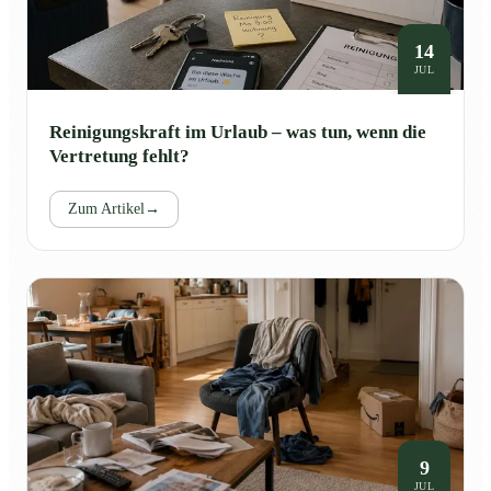
14
JUL
Reinigungskraft im Urlaub – was tun, wenn die
Vertretung fehlt?
Zum Artikel
→
9
JUL