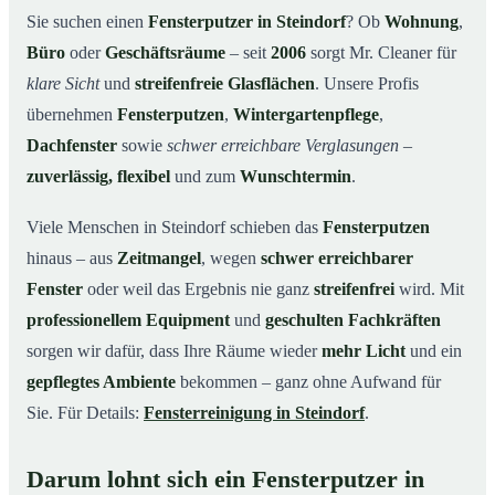
Unsere Leistungen im Überblick
03
Sie suchen einen
Fensterputzer in Steindorf
? Ob
Wohnung
,
Büro
oder
Geschäftsräume
– seit
2006
sorgt Mr. Cleaner für
Warum Mr. Cleaner in Steindorf?
04
klare Sicht
und
streifenfreie Glasflächen
. Unsere Profis
So funktioniert’s
05
übernehmen
Fensterputzen
,
Wintergartenpflege
,
Fensterputzer in Steindorf & Umgebung
06
Dachfenster
sowie
schwer erreichbare Verglasungen
–
Jetzt kostenloses Angebot einholen
07
zuverlässig, flexibel
und zum
Wunschtermin
.
Qualität, die man sieht – ein Fensterputzer in Steindorf
08
im Einsatz
Viele Menschen in Steindorf schieben das
Fensterputzen
hinaus – aus
Zeitmangel
, wegen
schwer erreichbarer
Fenster
oder weil das Ergebnis nie ganz
streifenfrei
wird. Mit
professionellem Equipment
und
geschulten Fachkräften
sorgen wir dafür, dass Ihre Räume wieder
mehr Licht
und ein
gepflegtes Ambiente
bekommen – ganz ohne Aufwand für
Sie. Für Details:
Fensterreinigung in Steindorf
.
Darum lohnt sich ein Fensterputzer in