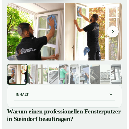
INHALT
Warum einen professionellen Fensterputzer in
01
Warum einen professionellen Fensterputzer
Steindorf beauftragen?
in Steindorf beauftragen?
Darum lohnt sich ein Fensterputzer in Steindorf
02