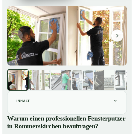
INHALT
Warum einen professionellen Fensterputzer in
01
Warum einen professionellen Fensterputzer
Rommerskirchen beauftragen?
in Rommerskirchen beauftragen?
Darum lohnt sich ein Fensterputzer in
02