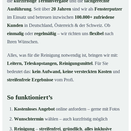
die
kurzfristige Terminvergabe
und die
fachgerechte
Ausführung
. Seit über
20 Jahren
sind wir als
Fensterputzer
im Einsatz und betreuen inzwischen
100.000+ zufriedene
Kunden
in Deutschland, Österreich & der Schweiz. Ob
einmalig
oder
regelmäßig
– wir richten uns
flexibel
nach
Ihren Wünschen.
Alles, was für die Reinigung notwendig ist, bringen wir mit:
Leitern, Teleskopstangen, Reinigungsmittel
. Für Sie
bedeutet das:
kein Aufwand, keine versteckten Kosten
und
streifenfreie Ergebnisse
vom Profi.
So funktioniert’s
Kostenloses Angebot
online anfordern – gerne mit Fotos
Wunschtermin
wählen – auch kurzfristig möglich
Reinigung
–
streifenfrei
,
gründlich
,
alles inklusive