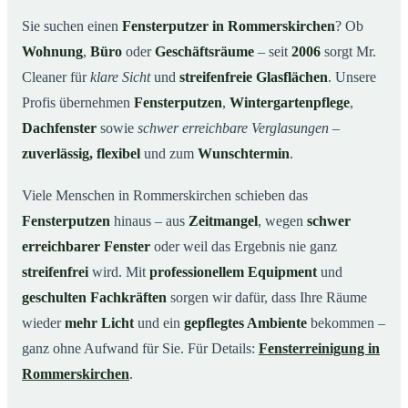
Rommerskirchen
Sie suchen einen
Fensterputzer in Rommerskirchen
? Ob
Unsere Leistungen im Überblick
03
Wohnung
,
Büro
oder
Geschäftsräume
– seit
2006
sorgt Mr.
Warum Mr. Cleaner in Rommerskirchen?
04
Cleaner für
klare Sicht
und
streifenfreie Glasflächen
. Unsere
So funktioniert’s
Profis übernehmen
Fensterputzen
,
Wintergartenpflege
,
05
Dachfenster
sowie
schwer erreichbare Verglasungen
–
Fensterputzer in Rommerskirchen & Umgebung
06
zuverlässig, flexibel
und zum
Wunschtermin
.
Jetzt kostenloses Angebot einholen
07
Qualität, die man sieht – ein Fensterputzer in
Viele Menschen in Rommerskirchen schieben das
08
Rommerskirchen im Einsatz
Fensterputzen
hinaus – aus
Zeitmangel
, wegen
schwer
erreichbarer Fenster
oder weil das Ergebnis nie ganz
streifenfrei
wird. Mit
professionellem Equipment
und
geschulten Fachkräften
sorgen wir dafür, dass Ihre Räume
wieder
mehr Licht
und ein
gepflegtes Ambiente
bekommen –
ganz ohne Aufwand für Sie. Für Details:
Fensterreinigung in
Rommerskirchen
.