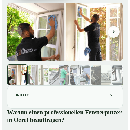
INHALT
Warum einen professionellen Fensterputzer in Oerel
01
Warum einen professionellen Fensterputzer
beauftragen?
in Oerel beauftragen?
Darum lohnt sich ein Fensterputzer in Oerel
02