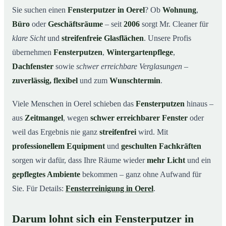
Unsere Leistungen im Überblick
03
Sie suchen einen
Fensterputzer in Oerel
? Ob
Wohnung
,
Büro
oder
Geschäftsräume
– seit
2006
sorgt Mr. Cleaner für
Warum Mr. Cleaner in Oerel?
04
klare Sicht
und
streifenfreie Glasflächen
. Unsere Profis
So funktioniert’s
05
übernehmen
Fensterputzen
,
Wintergartenpflege
,
Fensterputzer in Oerel & Umgebung
06
Dachfenster
sowie
schwer erreichbare Verglasungen
–
Jetzt kostenloses Angebot einholen
07
zuverlässig, flexibel
und zum
Wunschtermin
.
Qualität, die man sieht – ein Fensterputzer in Oerel im
08
Einsatz
Viele Menschen in Oerel schieben das
Fensterputzen
hinaus –
aus
Zeitmangel
, wegen
schwer erreichbarer Fenster
oder
weil das Ergebnis nie ganz
streifenfrei
wird. Mit
professionellem Equipment
und
geschulten Fachkräften
sorgen wir dafür, dass Ihre Räume wieder
mehr Licht
und ein
gepflegtes Ambiente
bekommen – ganz ohne Aufwand für
Sie. Für Details:
Fensterreinigung in Oerel
.
Darum lohnt sich ein Fensterputzer in