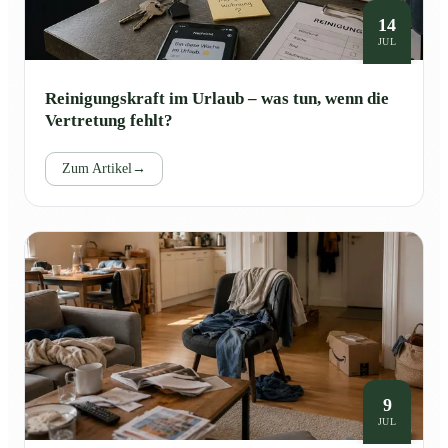
14
JUL
Reinigungskraft im Urlaub – was tun, wenn die
Vertretung fehlt?
Zum Artikel
→
9
JUL