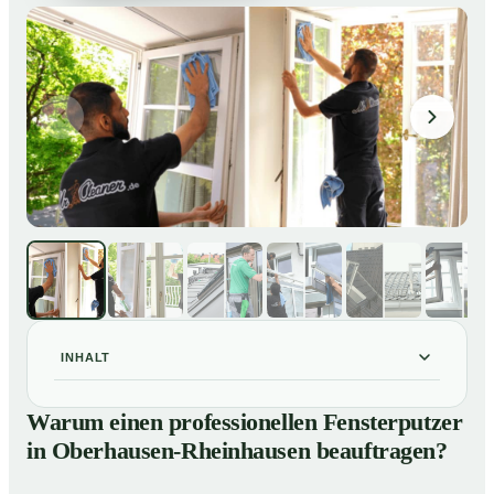
INHALT
Warum einen professionellen Fensterputzer in
01
Warum einen professionellen Fensterputzer
Oberhausen-Rheinhausen beauftragen?
in Oberhausen-Rheinhausen beauftragen?
Darum lohnt sich ein Fensterputzer in Oberhausen-
02
Rheinhausen