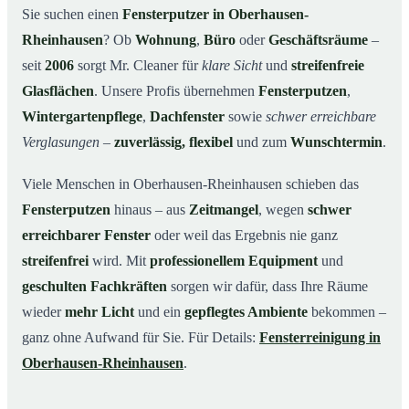
Sie suchen einen
Fensterputzer in Oberhausen-
Unsere Leistungen im Überblick
03
Rheinhausen
? Ob
Wohnung
,
Büro
oder
Geschäftsräume
–
Warum Mr. Cleaner in Oberhausen-Rheinhausen?
04
seit
2006
sorgt Mr. Cleaner für
klare Sicht
und
streifenfreie
So funktioniert’s
Glasflächen
. Unsere Profis übernehmen
Fensterputzen
,
05
Wintergartenpflege
,
Dachfenster
sowie
schwer erreichbare
Fensterputzer in Oberhausen-Rheinhausen &
06
Umgebung
Verglasungen
–
zuverlässig, flexibel
und zum
Wunschtermin
.
Jetzt kostenloses Angebot einholen
07
Viele Menschen in Oberhausen-Rheinhausen schieben das
Qualität, die man sieht – ein Fensterputzer in
08
Fensterputzen
hinaus – aus
Zeitmangel
, wegen
schwer
Oberhausen-Rheinhausen im Einsatz
erreichbarer Fenster
oder weil das Ergebnis nie ganz
streifenfrei
wird. Mit
professionellem Equipment
und
geschulten Fachkräften
sorgen wir dafür, dass Ihre Räume
wieder
mehr Licht
und ein
gepflegtes Ambiente
bekommen –
ganz ohne Aufwand für Sie. Für Details:
Fensterreinigung in
Oberhausen-Rheinhausen
.