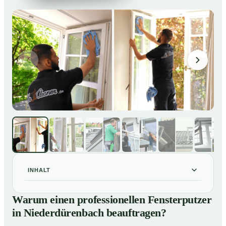
INHALT
Warum einen professionellen Fensterputzer in
01
Warum einen professionellen Fensterputzer
Niederdürenbach beauftragen?
in Niederdürenbach beauftragen?
Darum lohnt sich ein Fensterputzer in Niederdürenbach
02