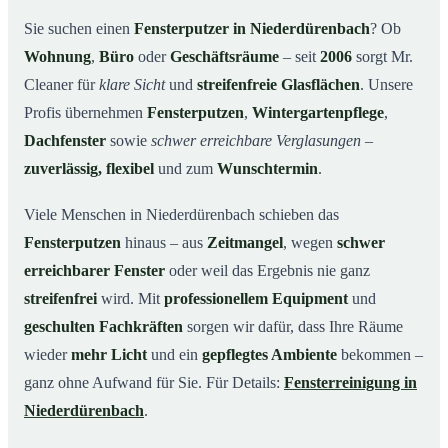
Unsere Leistungen im Überblick
03
Sie suchen einen
Fensterputzer in Niederdürenbach
? Ob
Wohnung
,
Büro
oder
Geschäftsräume
– seit
2006
sorgt Mr.
Warum Mr. Cleaner in Niederdürenbach?
04
Cleaner für
klare Sicht
und
streifenfreie Glasflächen
. Unsere
So funktioniert’s
05
Profis übernehmen
Fensterputzen
,
Wintergartenpflege
,
Fensterputzer in Niederdürenbach & Umgebung
06
Dachfenster
sowie
schwer erreichbare Verglasungen
–
Jetzt kostenloses Angebot einholen
07
zuverlässig, flexibel
und zum
Wunschtermin
.
Qualität, die man sieht – ein Fensterputzer in
08
Niederdürenbach im Einsatz
Viele Menschen in Niederdürenbach schieben das
Fensterputzen
hinaus – aus
Zeitmangel
, wegen
schwer
erreichbarer Fenster
oder weil das Ergebnis nie ganz
streifenfrei
wird. Mit
professionellem Equipment
und
geschulten Fachkräften
sorgen wir dafür, dass Ihre Räume
wieder
mehr Licht
und ein
gepflegtes Ambiente
bekommen –
ganz ohne Aufwand für Sie. Für Details:
Fensterreinigung in
Niederdürenbach
.