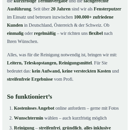
die
kurzfristige Terminvergabe
und die
fachgerechte
Ausführung
. Seit über
20 Jahren
sind wir als
Fensterputzer
im Einsatz und betreuen inzwischen
100.000+ zufriedene
Kunden
in Deutschland, Österreich & der Schweiz. Ob
einmalig
oder
regelmäßig
– wir richten uns
flexibel
nach
Ihren Wünschen.
Alles, was für die Reinigung notwendig ist, bringen wir mit:
Leitern, Teleskopstangen, Reinigungsmittel
. Für Sie
bedeutet das:
kein Aufwand, keine versteckten Kosten
und
streifenfreie Ergebnisse
vom Profi.
So funktioniert’s
Kostenloses Angebot
online anfordern – gerne mit Fotos
Wunschtermin
wählen – auch kurzfristig möglich
Reinigung
–
streifenfrei
,
gründlich
,
alles inklusive