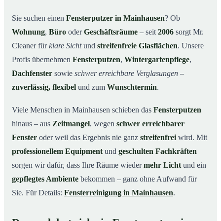
Unsere Leistungen im Überblick
03
Sie suchen einen
Fensterputzer in Mainhausen
? Ob
Wohnung
,
Büro
oder
Geschäftsräume
– seit
2006
sorgt Mr.
Warum Mr. Cleaner in Mainhausen?
04
Cleaner für
klare Sicht
und
streifenfreie Glasflächen
. Unsere
So funktioniert’s
05
Profis übernehmen
Fensterputzen
,
Wintergartenpflege
,
Fensterputzer in Mainhausen & Umgebung
06
Dachfenster
sowie
schwer erreichbare Verglasungen
–
Jetzt kostenloses Angebot einholen
07
zuverlässig, flexibel
und zum
Wunschtermin
.
Qualität, die man sieht – ein Fensterputzer in
08
Mainhausen im Einsatz
Viele Menschen in Mainhausen schieben das
Fensterputzen
hinaus – aus
Zeitmangel
, wegen
schwer erreichbarer
Fenster
oder weil das Ergebnis nie ganz
streifenfrei
wird. Mit
professionellem Equipment
und
geschulten Fachkräften
sorgen wir dafür, dass Ihre Räume wieder
mehr Licht
und ein
gepflegtes Ambiente
bekommen – ganz ohne Aufwand für
Sie. Für Details:
Fensterreinigung in Mainhausen
.