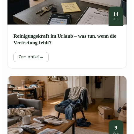
14
JUL
Reinigungskraft im Urlaub – was tun, wenn die
Vertretung fehlt?
Zum Artikel
→
9
JUL