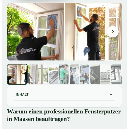
INHALT
Warum einen professionellen Fensterputzer in Maasen
01
Warum einen professionellen Fensterputzer
beauftragen?
in Maasen beauftragen?
Darum lohnt sich ein Fensterputzer in Maasen
02