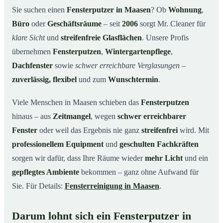
Unsere Leistungen im Überblick
03
Sie suchen einen
Fensterputzer in Maasen
? Ob
Wohnung
,
Büro
oder
Geschäftsräume
– seit
2006
sorgt Mr. Cleaner für
Warum Mr. Cleaner in Maasen?
04
klare Sicht
und
streifenfreie Glasflächen
. Unsere Profis
So funktioniert’s
05
übernehmen
Fensterputzen
,
Wintergartenpflege
,
Fensterputzer in Maasen & Umgebung
06
Dachfenster
sowie
schwer erreichbare Verglasungen
–
Jetzt kostenloses Angebot einholen
07
zuverlässig, flexibel
und zum
Wunschtermin
.
Qualität, die man sieht – ein Fensterputzer in Maasen
08
im Einsatz
Viele Menschen in Maasen schieben das
Fensterputzen
hinaus – aus
Zeitmangel
, wegen
schwer erreichbarer
Fenster
oder weil das Ergebnis nie ganz
streifenfrei
wird. Mit
professionellem Equipment
und
geschulten Fachkräften
sorgen wir dafür, dass Ihre Räume wieder
mehr Licht
und ein
gepflegtes Ambiente
bekommen – ganz ohne Aufwand für
Sie. Für Details:
Fensterreinigung in Maasen
.
Darum lohnt sich ein Fensterputzer in