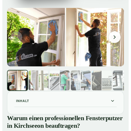
INHALT
Warum einen professionellen Fensterputzer in
01
Warum einen professionellen Fensterputzer
Kirchseeon beauftragen?
in Kirchseeon beauftragen?
Darum lohnt sich ein Fensterputzer in Kirchseeon
02