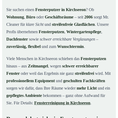
Unsere Leistungen im Überblick
03
Sie suchen einen
Fensterputzer in Kirchseeon
? Ob
Wohnung
,
Büro
oder
Geschäftsräume
– seit
2006
sorgt Mr.
Warum Mr. Cleaner in Kirchseeon?
04
Cleaner für
klare Sicht
und
streifenfreie Glasflächen
. Unsere
So funktioniert’s
05
Profis übernehmen
Fensterputzen
,
Wintergartenpflege
,
Fensterputzer in Kirchseeon & Umgebung
06
Dachfenster
sowie
schwer erreichbare Verglasungen
–
Jetzt kostenloses Angebot einholen
07
zuverlässig, flexibel
und zum
Wunschtermin
.
Qualität, die man sieht – ein Fensterputzer in
08
Kirchseeon im Einsatz
Viele Menschen in Kirchseeon schieben das
Fensterputzen
hinaus – aus
Zeitmangel
, wegen
schwer erreichbarer
Fenster
oder weil das Ergebnis nie ganz
streifenfrei
wird. Mit
professionellem Equipment
und
geschulten Fachkräften
sorgen wir dafür, dass Ihre Räume wieder
mehr Licht
und ein
gepflegtes Ambiente
bekommen – ganz ohne Aufwand für
Sie. Für Details:
Fensterreinigung in Kirchseeon
.