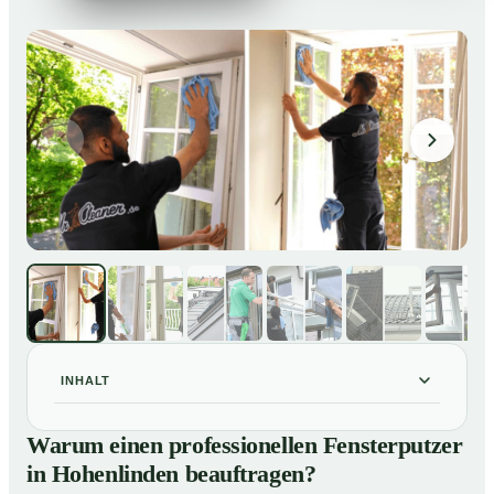
INHALT
Warum einen professionellen Fensterputzer in
01
Warum einen professionellen Fensterputzer
Hohenlinden beauftragen?
in Hohenlinden beauftragen?
Darum lohnt sich ein Fensterputzer in Hohenlinden
02