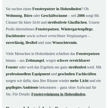
Unsere Leistungen im Überblick
03
Sie suchen einen
Fensterputzer in Hohenlinden
? Ob
Wohnung
,
Büro
oder
Geschäftsräume
– seit
2006
sorgt Mr.
Warum Mr. Cleaner in Hohenlinden?
04
Cleaner für
klare Sicht
und
streifenfreie Glasflächen
. Unsere
So funktioniert’s
05
Profis übernehmen
Fensterputzen
,
Wintergartenpflege
,
Fensterputzer in Hohenlinden & Umgebung
06
Dachfenster
sowie
schwer erreichbare Verglasungen
–
Jetzt kostenloses Angebot einholen
07
zuverlässig, flexibel
und zum
Wunschtermin
.
Qualität, die man sieht – ein Fensterputzer in
08
Hohenlinden im Einsatz
Viele Menschen in Hohenlinden schieben das
Fensterputzen
hinaus – aus
Zeitmangel
, wegen
schwer erreichbarer
Fenster
oder weil das Ergebnis nie ganz
streifenfrei
wird. Mit
professionellem Equipment
und
geschulten Fachkräften
sorgen wir dafür, dass Ihre Räume wieder
mehr Licht
und ein
gepflegtes Ambiente
bekommen – ganz ohne Aufwand für
Sie. Für Details:
Fensterreinigung in Hohenlinden
.