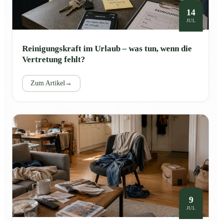
14
JUL
Reinigungskraft im Urlaub – was tun, wenn die
Vertretung fehlt?
Zum Artikel
→
9
JUL