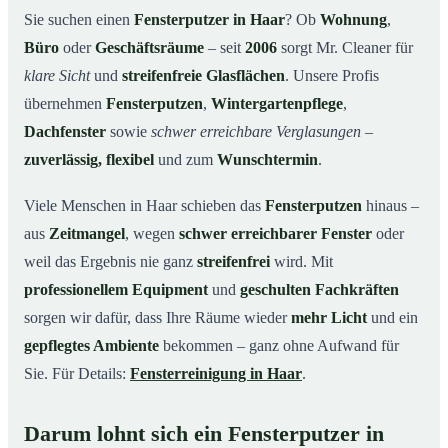
Unsere Leistungen im Überblick
03
Sie suchen einen
Fensterputzer in Haar
? Ob
Wohnung
,
Büro
oder
Geschäftsräume
– seit
2006
sorgt Mr. Cleaner für
Warum Mr. Cleaner in Haar?
04
klare Sicht
und
streifenfreie Glasflächen
. Unsere Profis
So funktioniert’s
05
übernehmen
Fensterputzen
,
Wintergartenpflege
,
Fensterputzer in Haar & Umgebung
06
Dachfenster
sowie
schwer erreichbare Verglasungen
–
Jetzt kostenloses Angebot einholen
07
zuverlässig, flexibel
und zum
Wunschtermin
.
Qualität, die man sieht – ein Fensterputzer in Haar im
08
Einsatz
Viele Menschen in Haar schieben das
Fensterputzen
hinaus –
aus
Zeitmangel
, wegen
schwer erreichbarer Fenster
oder
weil das Ergebnis nie ganz
streifenfrei
wird. Mit
professionellem Equipment
und
geschulten Fachkräften
sorgen wir dafür, dass Ihre Räume wieder
mehr Licht
und ein
gepflegtes Ambiente
bekommen – ganz ohne Aufwand für
Sie. Für Details:
Fensterreinigung in Haar
.
Darum lohnt sich ein Fensterputzer in