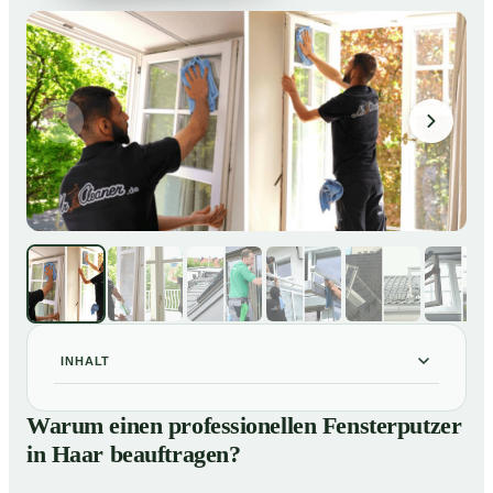
INHALT
Warum einen professionellen Fensterputzer in Haar
01
Warum einen professionellen Fensterputzer
beauftragen?
in Haar beauftragen?
Darum lohnt sich ein Fensterputzer in Haar
02