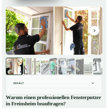
INHALT
Warum einen professionellen Fensterputzer in
01
Warum einen professionellen Fensterputzer
Freinsheim beauftragen?
in Freinsheim beauftragen?
Darum lohnt sich ein Fensterputzer in Freinsheim
02