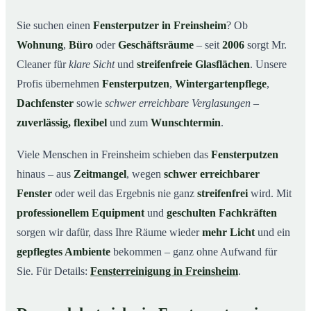
Unsere Leistungen im Überblick
03
Sie suchen einen
Fensterputzer in Freinsheim
? Ob
Wohnung
,
Büro
oder
Geschäftsräume
– seit
2006
sorgt Mr.
Warum Mr. Cleaner in Freinsheim?
04
Cleaner für
klare Sicht
und
streifenfreie Glasflächen
. Unsere
So funktioniert’s
05
Profis übernehmen
Fensterputzen
,
Wintergartenpflege
,
Fensterputzer in Freinsheim & Umgebung
06
Dachfenster
sowie
schwer erreichbare Verglasungen
–
Jetzt kostenloses Angebot einholen
07
zuverlässig, flexibel
und zum
Wunschtermin
.
Qualität, die man sieht – ein Fensterputzer in
08
Freinsheim im Einsatz
Viele Menschen in Freinsheim schieben das
Fensterputzen
hinaus – aus
Zeitmangel
, wegen
schwer erreichbarer
Fenster
oder weil das Ergebnis nie ganz
streifenfrei
wird. Mit
professionellem Equipment
und
geschulten Fachkräften
sorgen wir dafür, dass Ihre Räume wieder
mehr Licht
und ein
gepflegtes Ambiente
bekommen – ganz ohne Aufwand für
Sie. Für Details:
Fensterreinigung in Freinsheim
.