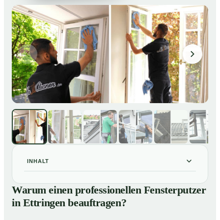
INHALT
Warum einen professionellen Fensterputzer in
01
Warum einen professionellen Fensterputzer
Ettringen beauftragen?
in Ettringen beauftragen?
Darum lohnt sich ein Fensterputzer in Ettringen
02