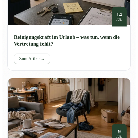
14
JUL
Reinigungskraft im Urlaub – was tun, wenn die
Vertretung fehlt?
Zum Artikel
→
9
JUL