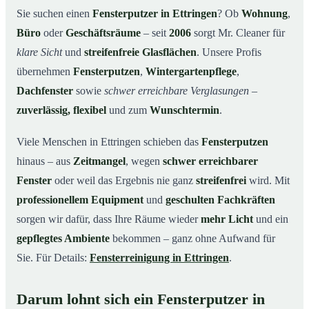
Unsere Leistungen im Überblick
03
Sie suchen einen
Fensterputzer in Ettringen
? Ob
Wohnung
,
Büro
oder
Geschäftsräume
– seit
2006
sorgt Mr. Cleaner für
Warum Mr. Cleaner in Ettringen?
04
klare Sicht
und
streifenfreie Glasflächen
. Unsere Profis
So funktioniert’s
05
übernehmen
Fensterputzen
,
Wintergartenpflege
,
Fensterputzer in Ettringen & Umgebung
06
Dachfenster
sowie
schwer erreichbare Verglasungen
–
Jetzt kostenloses Angebot einholen
07
zuverlässig, flexibel
und zum
Wunschtermin
.
Qualität, die man sieht – ein Fensterputzer in Ettringen
08
im Einsatz
Viele Menschen in Ettringen schieben das
Fensterputzen
hinaus – aus
Zeitmangel
, wegen
schwer erreichbarer
Fenster
oder weil das Ergebnis nie ganz
streifenfrei
wird. Mit
professionellem Equipment
und
geschulten Fachkräften
sorgen wir dafür, dass Ihre Räume wieder
mehr Licht
und ein
gepflegtes Ambiente
bekommen – ganz ohne Aufwand für
Sie. Für Details:
Fensterreinigung in Ettringen
.
Darum lohnt sich ein Fensterputzer in