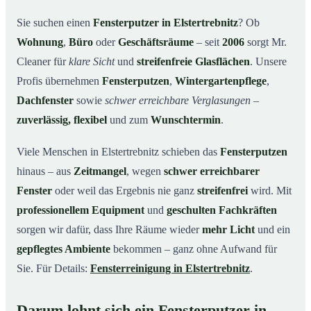
Unsere Leistungen im Überblick
03
Sie suchen einen
Fensterputzer in Elstertrebnitz
? Ob
Wohnung
,
Büro
oder
Geschäftsräume
– seit
2006
sorgt Mr.
Warum Mr. Cleaner in Elstertrebnitz?
04
Cleaner für
klare Sicht
und
streifenfreie Glasflächen
. Unsere
So funktioniert’s
05
Profis übernehmen
Fensterputzen
,
Wintergartenpflege
,
Fensterputzer in Elstertrebnitz & Umgebung
06
Dachfenster
sowie
schwer erreichbare Verglasungen
–
Jetzt kostenloses Angebot einholen
07
zuverlässig, flexibel
und zum
Wunschtermin
.
Qualität, die man sieht – ein Fensterputzer in
08
Elstertrebnitz im Einsatz
Viele Menschen in Elstertrebnitz schieben das
Fensterputzen
hinaus – aus
Zeitmangel
, wegen
schwer erreichbarer
Fenster
oder weil das Ergebnis nie ganz
streifenfrei
wird. Mit
professionellem Equipment
und
geschulten Fachkräften
sorgen wir dafür, dass Ihre Räume wieder
mehr Licht
und ein
gepflegtes Ambiente
bekommen – ganz ohne Aufwand für
Sie. Für Details:
Fensterreinigung in Elstertrebnitz
.
Darum lohnt sich ein Fensterputzer in