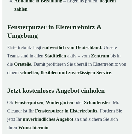
Abnahme & Bezahlung
– Ergebnis prüfen,
bequem
zahlen
Fensterputzer in Elstertrebnitz &
Umgebung
Elstertrebnitz liegt
südwestlich von Deutschland
. Unsere
Teams sind in allen
Stadtteilen
aktiv – vom
Zentrum
bis in
die
Ortsteile
. Damit profitieren Sie überall in Elstertrebnitz von
einem
schnellen, flexiblen und zuverlässigen Service
.
Jetzt kostenloses Angebot einholen
Ob
Fensterputzen
,
Wintergärten
oder
Schaufenster
: Mr.
Cleaner ist Ihr
Fensterputzer in Elstertrebnitz
. Fordern Sie
jetzt Ihr
unverbindliches Angebot
an und sichern Sie sich
Ihren
Wunschtermin
.