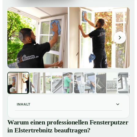
INHALT
Warum einen professionellen Fensterputzer in
01
Warum einen professionellen Fensterputzer
Elstertrebnitz beauftragen?
in Elstertrebnitz beauftragen?
Darum lohnt sich ein Fensterputzer in Elstertrebnitz
02