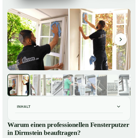
INHALT
Warum einen professionellen Fensterputzer in
01
Warum einen professionellen Fensterputzer
Dirmstein beauftragen?
in Dirmstein beauftragen?
Darum lohnt sich ein Fensterputzer in Dirmstein
02