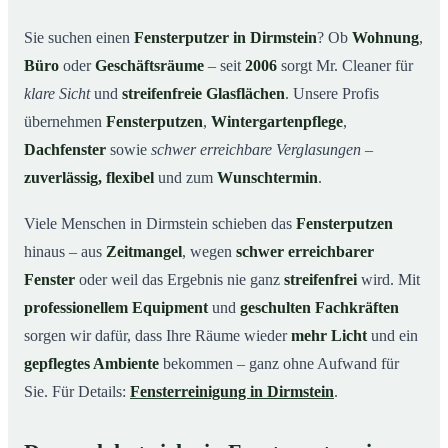
Unsere Leistungen im Überblick
03
Sie suchen einen
Fensterputzer in Dirmstein
? Ob
Wohnung
,
Büro
oder
Geschäftsräume
– seit
2006
sorgt Mr. Cleaner für
Warum Mr. Cleaner in Dirmstein?
04
klare Sicht
und
streifenfreie Glasflächen
. Unsere Profis
So funktioniert’s
05
übernehmen
Fensterputzen
,
Wintergartenpflege
,
Fensterputzer in Dirmstein & Umgebung
06
Dachfenster
sowie
schwer erreichbare Verglasungen
–
Jetzt kostenloses Angebot einholen
07
zuverlässig, flexibel
und zum
Wunschtermin
.
Qualität, die man sieht – ein Fensterputzer in
08
Dirmstein im Einsatz
Viele Menschen in Dirmstein schieben das
Fensterputzen
hinaus – aus
Zeitmangel
, wegen
schwer erreichbarer
Fenster
oder weil das Ergebnis nie ganz
streifenfrei
wird. Mit
professionellem Equipment
und
geschulten Fachkräften
sorgen wir dafür, dass Ihre Räume wieder
mehr Licht
und ein
gepflegtes Ambiente
bekommen – ganz ohne Aufwand für
Sie. Für Details:
Fensterreinigung in Dirmstein
.