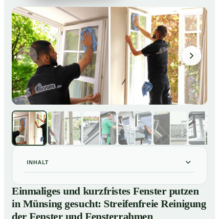
INHALT
Einmaliges und kurzfristes Fenster putzen in Münsing
01
Einmaliges und kurzfristes Fenster putzen
gesucht: Streifenfreie Reinigung der Fenster und
in Münsing gesucht: Streifenfreie Reinigung
Fensterrahmen
der Fenster und Fensterrahmen