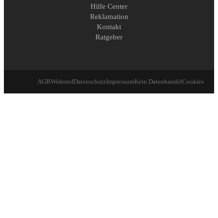
Hilfe Center
Reklamation
Kontakt
Ratgeber
AGB
Widerruf
Datenschutz
Impressum
Kein Datenhandel
Cookies