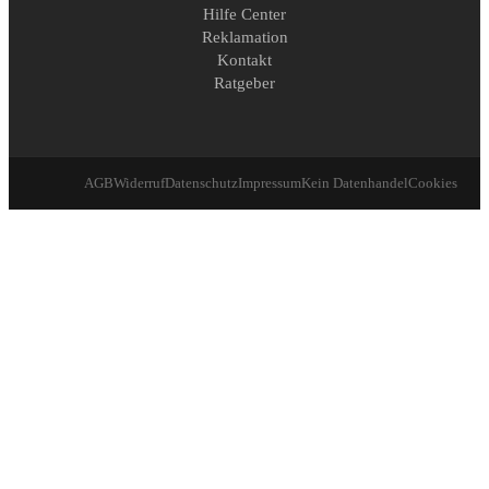
Hilfe Center
Reklamation
Kontakt
Ratgeber
AGB
Widerruf
Datenschutz
Impressum
Kein Datenhandel
Cookies