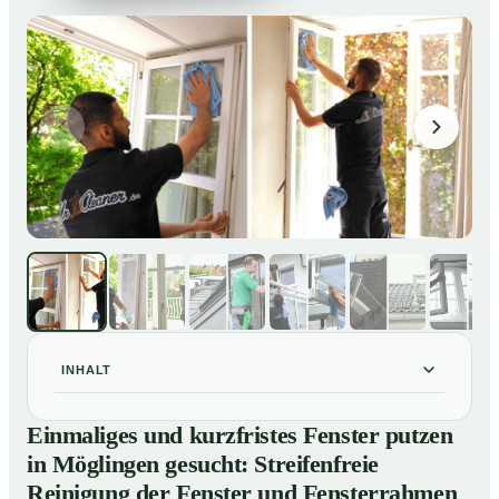
INHALT
Einmaliges und kurzfristes Fenster putzen in
01
Einmaliges und kurzfristes Fenster putzen
Möglingen gesucht: Streifenfreie Reinigung der Fenster
in Möglingen gesucht: Streifenfreie
und Fensterrahmen
Reinigung der Fenster und Fensterrahmen