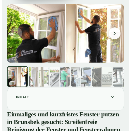
INHALT
Einmaliges und kurzfristes Fenster putzen in Brunsbek
01
Einmaliges und kurzfristes Fenster putzen
gesucht: Streifenfreie Reinigung der Fenster und
in Brunsbek gesucht: Streifenfreie
Fensterrahmen
Reinigung der Fenster und Fensterrahmen