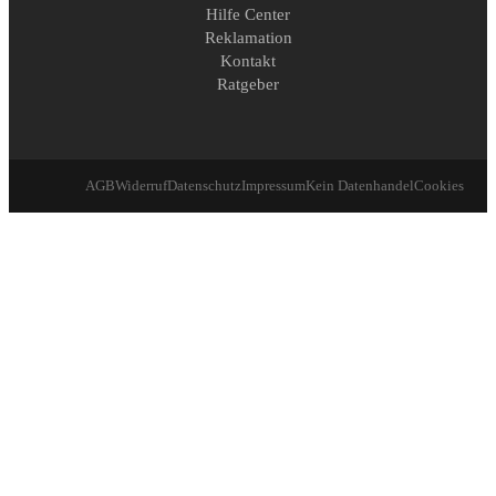
Hilfe Center
Reklamation
Kontakt
Ratgeber
AGB
Widerruf
Datenschutz
Impressum
Kein Datenhandel
Cookies