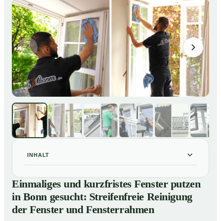
INHALT
Einmaliges und kurzfristes Fenster putzen in Bonn
01
Einmaliges und kurzfristes Fenster putzen
gesucht: Streifenfreie Reinigung der Fenster und
in Bonn gesucht: Streifenfreie Reinigung
Fensterrahmen
der Fenster und Fensterrahmen
So putzen unsere Profis in Bonn Ihre Fenster
02