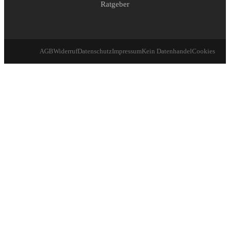
Ratgeber
AGB
Widerruf
Datenschutz
Impressum
Kein Datenhandel
Cookies