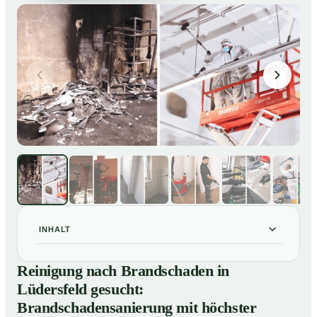
INHALT
Reinigung nach Brandschaden in Lüdersfeld gesucht:
01
Reinigung nach Brandschaden in
Brandschadensanierung mit höchster Sorgfalt
Lüdersfeld gesucht:
Brandreinigung in Lüdersfeld – Profis im Einsatz
02
Brandschadensanierung mit höchster