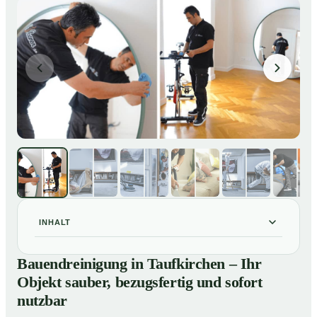
INHALT
Bauendreinigung in Taufkirchen – Ihr Objekt sauber,
01
Bauendreinigung in Taufkirchen – Ihr
bezugsfertig und sofort nutzbar
Objekt sauber, bezugsfertig und sofort
Bauendreinigung in Taufkirchen – gründliche
02
nutzbar
Entfernung von Handwerkerschmutz zum Festpreis