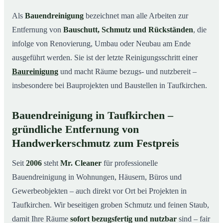
Leistungen auf einen Blick
03
Als
Bauendreinigung
bezeichnet man alle Arbeiten zur
Typische Anlässe für eine Bauendreinigung in
04
Entfernung von
Bauschutt, Schmutz und Rückständen
, die
Taufkirchen
infolge von Renovierung, Umbau oder Neubau am Ende
So läuft die Bauendreinigung in Taufkirchen ab
05
ausgeführt werden. Sie ist der letzte Reinigungsschritt einer
Preise & Kostenfaktoren
06
Baureinigung
und macht Räume bezugs- und nutzbereit –
insbesondere bei Bauprojekten und Baustellen in Taufkirchen.
Ihre Vorteile mit Mr. Cleaner
07
Ihr Ansprechpartner für Bauendreinigung in Taufkirchen
08
& Umgebung
Bauendreinigung in Taufkirchen –
gründliche Entfernung von
Fazit
09
Handwerkerschmutz zum Festpreis
So läuft eine professionelle Bauendreinigung in
10
Taufkirchen ab
Seit
2006
steht
Mr. Cleaner
für professionelle
Bauendreinigung in Wohnungen, Häusern, Büros und
Gewerbeobjekten – auch direkt vor Ort bei Projekten in
Taufkirchen. Wir beseitigen groben Schmutz und feinen Staub,
damit Ihre Räume
sofort bezugsfertig und nutzbar
sind – fair