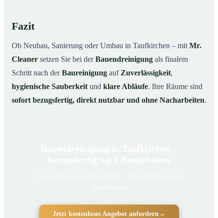
Fazit
Ob Neubau, Sanierung oder Umbau in Taufkirchen – mit
Mr.
Cleaner
setzen Sie bei der
Bauendreinigung
als finalem
Schritt nach der
Baureinigung
auf
Zuverlässigkeit
,
hygienische Sauberkeit
und
klare Abläufe
. Ihre Räume sind
sofort bezugsfertig, direkt nutzbar und ohne Nacharbeiten
.
Bauendreinigung in Taufkirchen –
bezugsfertig nach Bauarbeiten
Bezugsfertig nach Bauarbeiten – Bauendreinigung in
Taufkirchen
Jetzt kostenloses Angebot anfordern
→