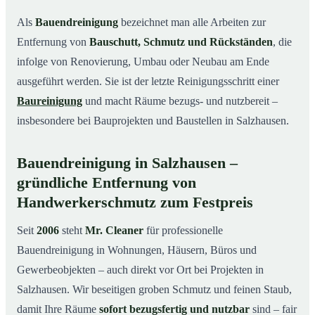
Leistungen auf einen Blick
03
Als
Bauendreinigung
bezeichnet man alle Arbeiten zur
Typische Anlässe für eine Bauendreinigung in
04
Entfernung von
Bauschutt, Schmutz und Rückständen
, die
Salzhausen
infolge von Renovierung, Umbau oder Neubau am Ende
So läuft die Bauendreinigung in Salzhausen ab
05
ausgeführt werden. Sie ist der letzte Reinigungsschritt einer
Preise & Kostenfaktoren
06
Baureinigung
und macht Räume bezugs- und nutzbereit –
insbesondere bei Bauprojekten und Baustellen in Salzhausen.
Ihre Vorteile mit Mr. Cleaner
07
Ihr Ansprechpartner für Bauendreinigung in
08
Salzhausen & Umgebung
Bauendreinigung in Salzhausen –
gründliche Entfernung von
Fazit
09
Handwerkerschmutz zum Festpreis
So läuft eine professionelle Bauendreinigung in
10
Salzhausen ab
Seit
2006
steht
Mr. Cleaner
für professionelle
Bauendreinigung in Wohnungen, Häusern, Büros und
Gewerbeobjekten – auch direkt vor Ort bei Projekten in
Salzhausen. Wir beseitigen groben Schmutz und feinen Staub,
damit Ihre Räume
sofort bezugsfertig und nutzbar
sind – fair