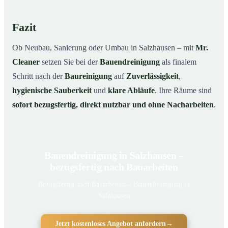
Fazit
Ob Neubau, Sanierung oder Umbau in Salzhausen – mit
Mr.
Cleaner
setzen Sie bei der
Bauendreinigung
als finalem
Schritt nach der
Baureinigung
auf
Zuverlässigkeit
,
hygienische Sauberkeit
und
klare Abläufe
. Ihre Räume sind
sofort bezugsfertig, direkt nutzbar und ohne Nacharbeiten
.
Bauendreinigung in Salzhausen –
bezugsfertig nach Bauarbeiten
Bezugsfertig nach Bauarbeiten – Bauendreinigung in
Salzhausen
Jetzt kostenloses Angebot anfordern
→