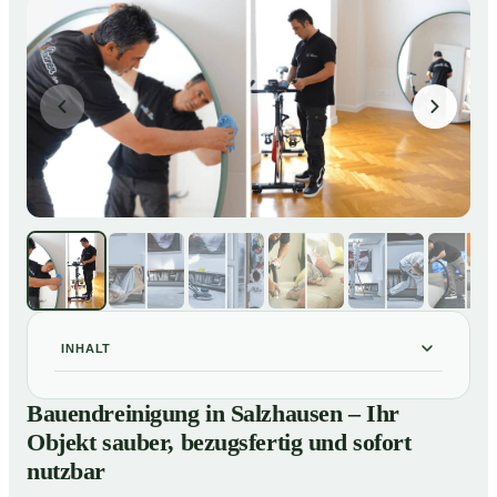
INHALT
Bauendreinigung in Salzhausen – Ihr Objekt sauber,
01
Bauendreinigung in Salzhausen – Ihr
bezugsfertig und sofort nutzbar
Objekt sauber, bezugsfertig und sofort
Bauendreinigung in Salzhausen – gründliche
02
nutzbar
Entfernung von Handwerkerschmutz zum Festpreis