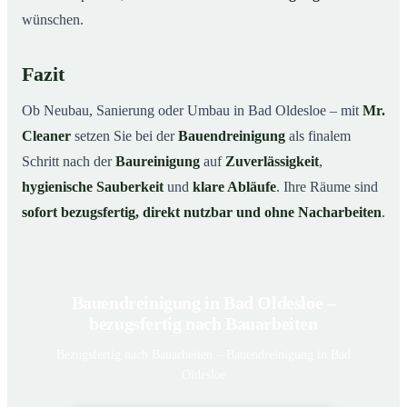
wünschen.
Fazit
Ob Neubau, Sanierung oder Umbau in Bad Oldesloe – mit
Mr.
Cleaner
setzen Sie bei der
Bauendreinigung
als finalem
Schritt nach der
Baureinigung
auf
Zuverlässigkeit
,
hygienische Sauberkeit
und
klare Abläufe
. Ihre Räume sind
sofort bezugsfertig, direkt nutzbar und ohne Nacharbeiten
.
Bauendreinigung in Bad Oldesloe –
bezugsfertig nach Bauarbeiten
Bezugsfertig nach Bauarbeiten – Bauendreinigung in Bad
Oldesloe