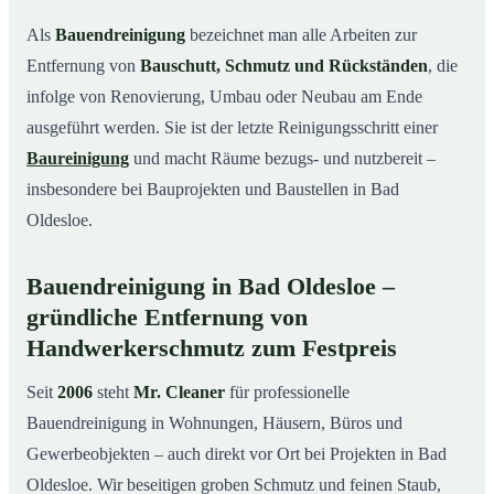
Leistungen auf einen Blick
03
Als
Bauendreinigung
bezeichnet man alle Arbeiten zur
Typische Anlässe für eine Bauendreinigung in Bad
04
Entfernung von
Bauschutt, Schmutz und Rückständen
, die
Oldesloe
infolge von Renovierung, Umbau oder Neubau am Ende
So läuft die Bauendreinigung in Bad Oldesloe ab
05
ausgeführt werden. Sie ist der letzte Reinigungsschritt einer
Preise & Kostenfaktoren
06
Baureinigung
und macht Räume bezugs- und nutzbereit –
insbesondere bei Bauprojekten und Baustellen in Bad
Ihre Vorteile mit Mr. Cleaner
07
Oldesloe.
Ihr Ansprechpartner für Bauendreinigung in Bad
08
Oldesloe & Umgebung
Bauendreinigung in Bad Oldesloe –
Fazit
09
gründliche Entfernung von
So läuft eine professionelle Bauendreinigung in
10
Handwerkerschmutz zum Festpreis
Bad Oldesloe ab
Seit
2006
steht
Mr. Cleaner
für professionelle
Bauendreinigung in Wohnungen, Häusern, Büros und
Gewerbeobjekten – auch direkt vor Ort bei Projekten in Bad
Oldesloe. Wir beseitigen groben Schmutz und feinen Staub,