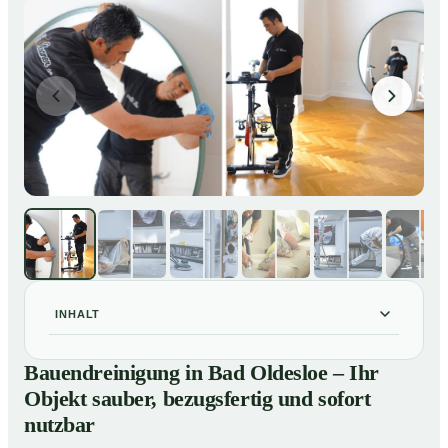
INHALT
Bauendreinigung in Bad Oldesloe – Ihr Objekt sauber,
01
Bauendreinigung in Bad Oldesloe – Ihr
bezugsfertig und sofort nutzbar
Objekt sauber, bezugsfertig und sofort
Bauendreinigung in Bad Oldesloe – gründliche
02
nutzbar
Entfernung von Handwerkerschmutz zum Festpreis